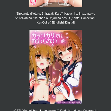
[Sirotaruto (Kotaru, Shirasaki Karu)] Ikazuchi to Inazuma wa
Shireikan no Aka-chan o Unjau no desu!! (Kantai Collection -
KanColle-) [English] [Digital]
(C87) [Menteisho (Menteiyakuna)] Kakkokari de wa Owaranai -